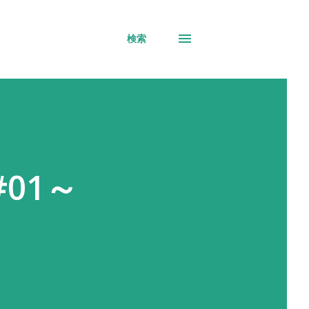
検索
(#01～