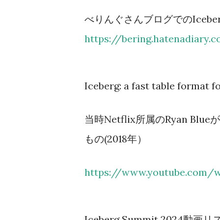
べりんぐさんブログでのIcebe
https://bering.hatenadiary
Iceberg: a fast table format f
当時Netflix所属のRyan B
もの(2018年）
https://www.youtube.com/
Iceberg Summit 202