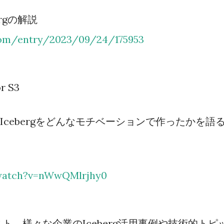
rgの解説
.com/entry/2023/09/24/175953
or S3
lueがIcebergをどんなモチベーションで作ったかを語
watch?v=nWwQMlrjhy0
4動画リスト。様々な企業のIceberg活用事例や技術的トピ