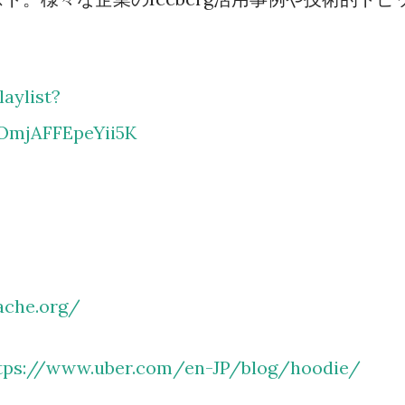
aylist?
OmjAFFEpeYii5K
ache.org/
tps://www.uber.com/en-JP/blog/hoodie/