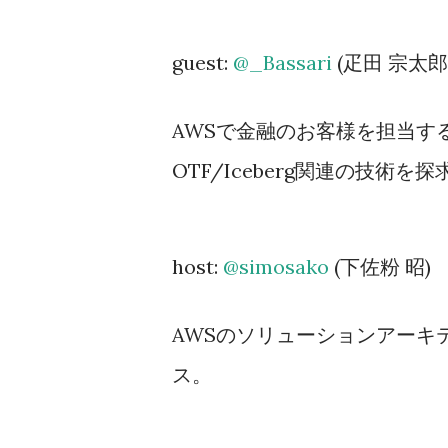
guest:
@_Bassari
(疋田 宗太
AWSで金融のお客様を担当す
OTF/Iceberg関連の技術を
host:
@simosako
(下佐粉 昭)
AWSのソリューションアーキ
ス。