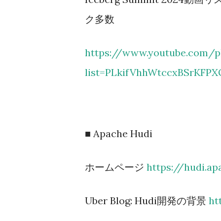
ク多数
https://www.youtube.com/pl
list=PLkifVhhWtccxBSrKFPX
■ Apache Hudi
ホームページ
https://hudi.ap
Uber Blog: Hudi開発の背景
ht